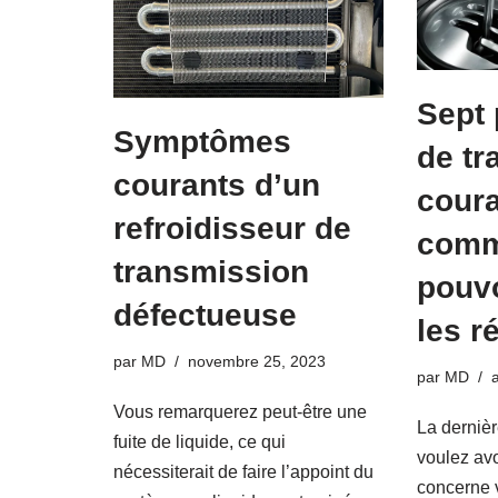
Sept
Symptômes
de tr
courants d’un
coura
refroidisseur de
comm
transmission
pouvo
défectueuse
les r
par
MD
novembre 25, 2023
par
MD
Vous remarquerez peut-être une
La derniè
fuite de liquide, ce qui
voulez avo
nécessiterait de faire l’appoint du
concerne v