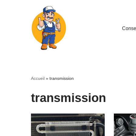
Aller
au
Consei
contenu
Accueil
»
transmission
transmission