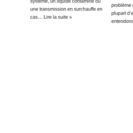
système, un liquide contaminé ou
problème 
une transmission en surchauffe en
plupart d’
cas…
Lire la suite »
entendo