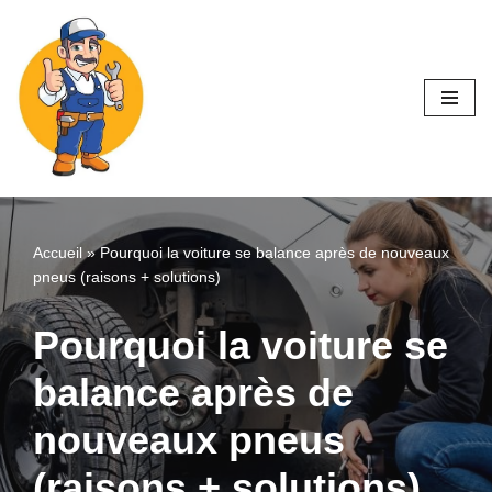
Aller
au
contenu
Accueil
»
Pourquoi la voiture se balance après de nouveaux
pneus (raisons + solutions)
Pourquoi la voiture se
balance après de
nouveaux pneus
(raisons + solutions)