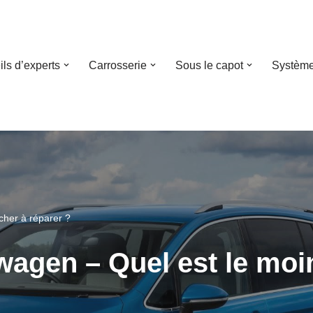
ls d’experts
Carrosserie
Sous le capot
Système
cher à réparer ?
wagen – Quel est le moi