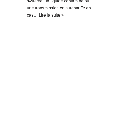
système, un liquide contaminé ou
une transmission en surchauffe en
cas…
Lire la suite »