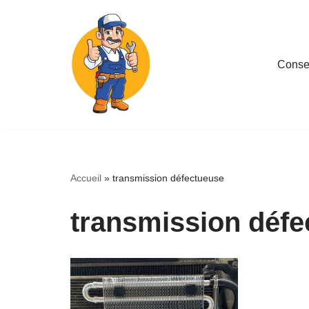
Aller
au
Consei
contenu
Accueil
»
transmission défectueuse
transmission défe