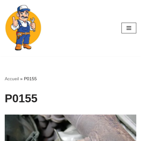
Aller
au
contenu
Accueil
»
P0155
P0155