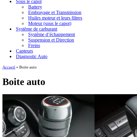
Sous le capot
Battery
Embrayage et Transmission
Huiles moteur et leurs filtres
Moteur (sous le capot)
Système de carburant
Système d’échappement
Suspension et Direction
Freins
Capteurs
Diagnostic Auto
Accueil
»
Boite auto
Boite auto