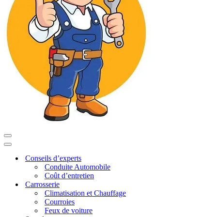
Menu
de
Menu
navigation
de
Conseils d’experts
navigation
Conduite Automobile
Coût d’entretien
Carrosserie
Climatisation et Chauffage
Courroies
Feux de voiture