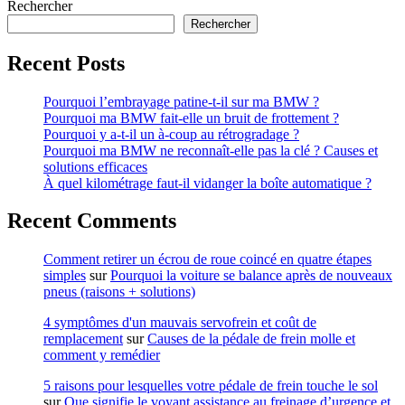
Rechercher
de
transmission
Rechercher
courants
et
Recent Posts
comment
nous
Pourquoi l’embrayage patine-t-il sur ma BMW ?
pouvons
Pourquoi ma BMW fait-elle un bruit de frottement ?
aider
Pourquoi y a-t-il un à-coup au rétrogradage ?
à
Pourquoi ma BMW ne reconnaît-elle pas la clé ? Causes et
les
solutions efficaces
résoudre
À quel kilométrage faut-il vidanger la boîte automatique ?
Recent Comments
Comment retirer un écrou de roue coincé en quatre étapes
simples
sur
Pourquoi la voiture se balance après de nouveaux
pneus (raisons + solutions)
4 symptômes d'un mauvais servofrein et coût de
remplacement
sur
Causes de la pédale de frein molle et
comment y remédier
5 raisons pour lesquelles votre pédale de frein touche le sol
sur
Que signifie le voyant assistance au freinage d’urgence et