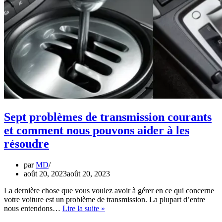
Sept problèmes de transmission courants
et comment nous pouvons aider à les
résoudre
par
MD
août 20, 2023
août 20, 2023
La dernière chose que vous voulez avoir à gérer en ce qui concerne
votre voiture est un problème de transmission. La plupart d’entre
Sept
nous entendons…
Lire la suite »
problèmes