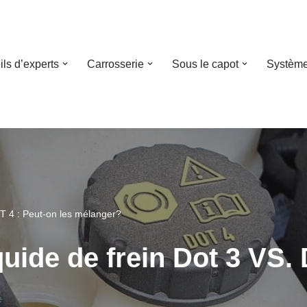
ls d’experts
Carrosserie
Sous le capot
Système
OT 4 : Peut-on les mélanger?
quide de frein Dot 3 VS.