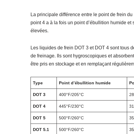
La principale différence entre le point de frein du
point 4 a à la fois un point d’ébullition humide 
élevées.
Les liquides de frein DOT 3 et DOT 4 sont tous d
de freinage. Ils sont hygroscopiques et absorbent
être pris en stockage et en remplaçant régulière
Type
Point d’ébullition humide
Po
DOT 3
400°F/205°C
28
DOT 4
445°F/230°C
31
DOT 5
500°F/260°C
35
DOT 5.1
500°F/260°C
35