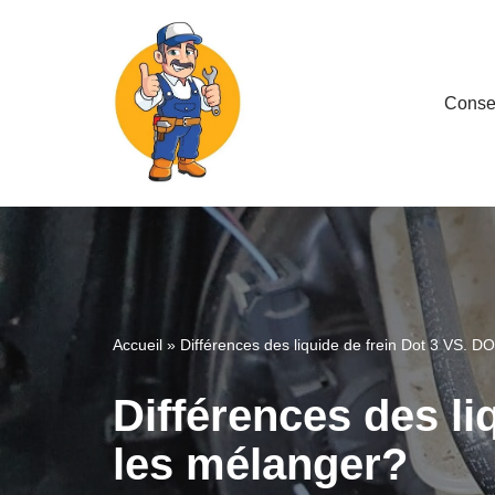
Aller
au
Consei
contenu
Accueil
»
Différences des liquide de frein Dot 3 VS. D
Différences des li
les mélanger?