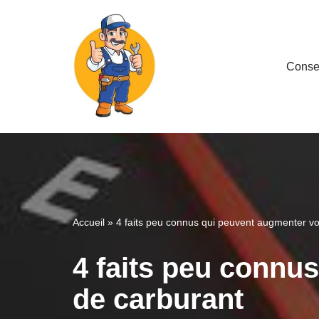
Aller
au
Consei
contenu
Accueil
»
4 faits peu connus qui peuvent augmenter v
4 faits peu connu
de carburant