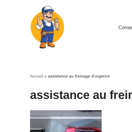
Aller
au
Consei
contenu
Accueil
»
assistance au freinage d'urgence
assistance au fre