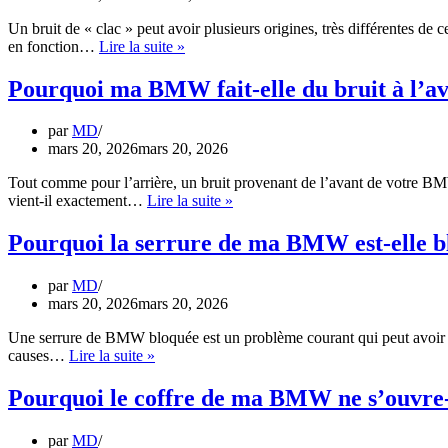
BMW
Un bruit de « clac » peut avoir plusieurs origines, très différentes de 
ne
Pourquoi
en fonction…
Lire la suite »
marche-
ma
t-
BMW
Pourquoi ma BMW fait-elle du bruit à l’av
il
fait-
pas
elle
?
par
MD
un
mars 20, 2026
mars 20, 2026
bruit
de
Tout comme pour l’arrière, un bruit provenant de l’avant de votre BMW
clac
Pourquoi
vient-il exactement…
Lire la suite »
?
ma
BMW
Pourquoi la serrure de ma BMW est-elle b
fait-
elle
par
MD
du
mars 20, 2026
mars 20, 2026
bruit
à
Une serrure de BMW bloquée est un problème courant qui peut avoir pl
l’avant
Pourquoi
causes…
Lire la suite »
?
la
serrure
Pourquoi le coffre de ma BMW ne s’ouvre-t
de
ma
par
MD
BMW