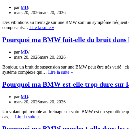
?
ma
par
MD
BMW
mars 20, 2026
mars 20, 2026
ne
se
Des vibrations au freinage sur une BMW sont un symptôme fréquent q
ferment-
Pourquoi
composants…
Lire la suite »
elles
les
pas
disques
Pourquoi ma BMW fait-elle du bruit dans l
?
de
frein
par
MD
de
mars 20, 2026
mars 20, 2026
ma
BMW
Bonjour, un bruit de suspension sur une BMW peut être très varié : 
vibrent’-
Pourquoi
système complexe qui…
Lire la suite »
ils
ma
?
BMW
Pourquoi ma BMW est-elle trop dure sur l
fait-
elle
par
MD
du
mars 20, 2026
mars 20, 2026
bruit
dans
Un volant qui tremble au freinage sur votre BMW est un symptôme qui
la
Pourquoi
cas,…
Lire la suite »
suspension
ma
?
BMW
Pourquoi ma BMW penche-t-elle dans les v