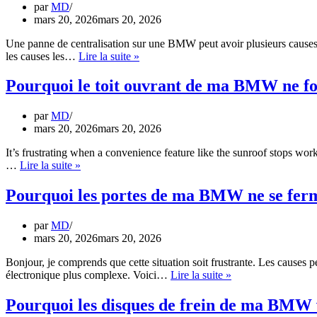
par
MD
du
mars 20, 2026
mars 20, 2026
bruit
à
Une panne de centralisation sur une BMW peut avoir plusieurs causes,
l’arrière
Pourquoi
les causes les…
Lire la suite »
la
centralisation
Pourquoi le toit ouvrant de ma BMW ne fon
de
ma
par
MD
BMW
mars 20, 2026
mars 20, 2026
ne
fonctionne-
It’s frustrating when a convenience feature like the sunroof stops worki
t-
Pourquoi
…
Lire la suite »
elle
le
pas
toit
Pourquoi les portes de ma BMW ne se ferm
?
ouvrant
de
par
MD
ma
mars 20, 2026
mars 20, 2026
BMW
ne
Bonjour, je comprends que cette situation soit frustrante. Les causes 
fonctionne-
Pourquoi
électronique plus complexe. Voici…
Lire la suite »
t-
les
il
portes
Pourquoi les disques de frein de ma BMW v
pas
de