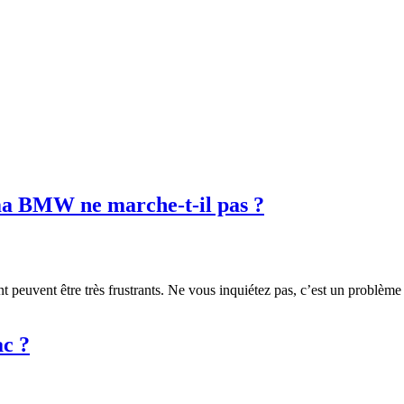
ma BMW ne marche-t-il pas ?
peuvent être très frustrants. Ne vous inquiétez pas, c’est un problème
ac ?