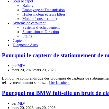
Sous le capot
Battery
Embrayage et Transmission
Huiles moteur et leurs filtres
Moteur (sous le capot)
Système de carburant
Système d’échappement
Suspension et Direction
Freins
Capteurs
Diagnostic Auto
Pourquoi le capteur de stationnement de 
par
MD
mars 20, 2026
mars 20, 2026
Bonjour, je comprends que des problèmes de capteurs de stationnement 
Pourquoi
relativement courant sur les…
Lire la suite »
le
capteur
Pourquoi ma BMW fait-elle un bruit de cl
de
stationnement
par
MD
de
mars 20, 2026
mars 20, 2026
ma