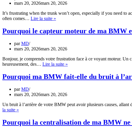
mars 20, 2026
mars 20, 2026
est-
elle
It’s frustrating when the trunk won’t open, especially if you need to 
bloquée
Pourquoi
often comes…
Lire la suite »
?
le
coffre
Pourquoi le capteur moteur de ma BMW est
de
ma
par
MD
BMW
mars 20, 2026
mars 20, 2026
ne
s’ouvre-
Bonjour, je comprends votre frustration face à ce voyant moteur. Un 
t-
Pourquoi
heureusement, des…
Lire la suite »
il
le
pas
capteur
Pourquoi ma BMW fait-elle du bruit à l’ar
?
moteur
de
par
MD
ma
mars 20, 2026
mars 20, 2026
BMW
est-
Un bruit à l’arrière de votre BMW peut avoir plusieurs causes, allan
il
Pourquoi
la suite »
défectueux
ma
?
BMW
Pourquoi la centralisation de ma BMW ne f
fait-
elle