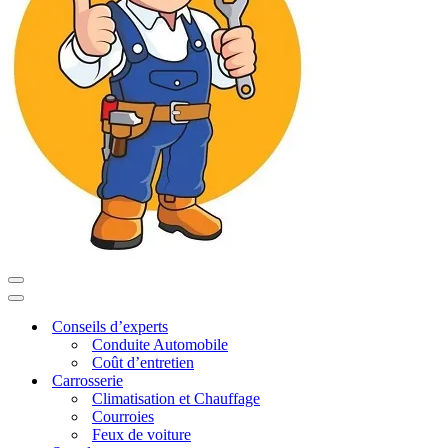
Menu
de
Menu
navigation
de
Conseils d’experts
navigation
Conduite Automobile
Coût d’entretien
Carrosserie
Climatisation et Chauffage
Courroies
Feux de voiture