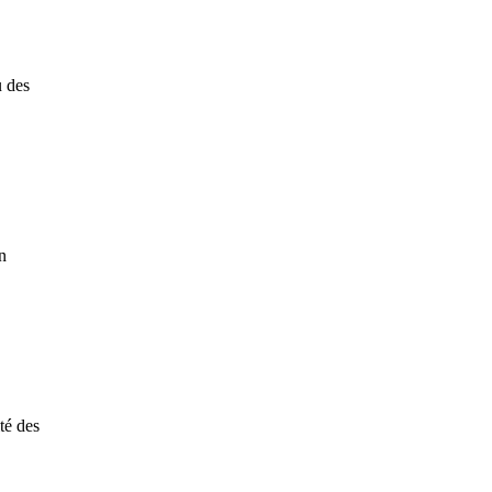
u des
n
té des