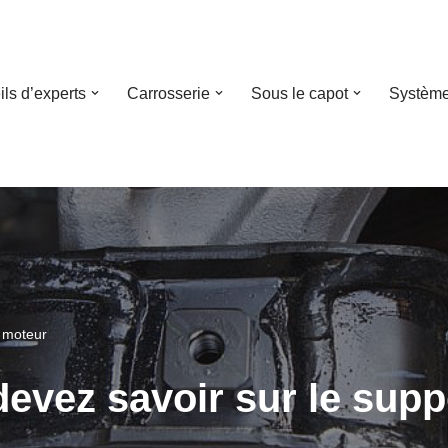
ls d’experts
Carrosserie
Sous le capot
Système
t moteur
devez savoir sur le sup