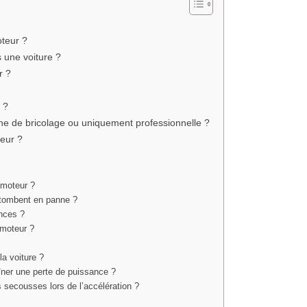
oteur ?
 une voiture ?
r ?
 ?
he de bricolage ou uniquement professionnelle ?
eur ?
 moteur ?
 tombent en panne ?
ances ?
 moteur ?
la voiture ?
îner une perte de puissance ?
 secousses lors de l’accélération ?