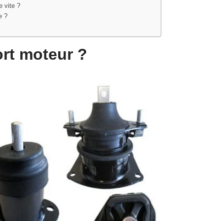
e vite ?
e ?
rt moteur ?