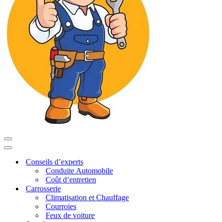
Menu
de
Menu
navigation
de
Conseils d’experts
navigation
Conduite Automobile
Coût d’entretien
Carrosserie
Climatisation et Chauffage
Courroies
Feux de voiture