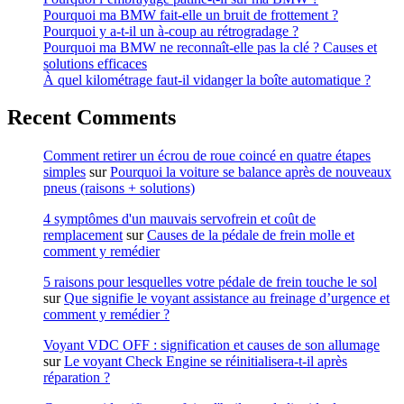
Pourquoi ma BMW fait-elle un bruit de frottement ?
Pourquoi y a-t-il un à-coup au rétrogradage ?
Pourquoi ma BMW ne reconnaît-elle pas la clé ? Causes et
solutions efficaces
À quel kilométrage faut-il vidanger la boîte automatique ?
Recent Comments
Comment retirer un écrou de roue coincé en quatre étapes
simples
sur
Pourquoi la voiture se balance après de nouveaux
pneus (raisons + solutions)
4 symptômes d'un mauvais servofrein et coût de
remplacement
sur
Causes de la pédale de frein molle et
comment y remédier
5 raisons pour lesquelles votre pédale de frein touche le sol
sur
Que signifie le voyant assistance au freinage d’urgence et
comment y remédier ?
Voyant VDC OFF : signification et causes de son allumage
sur
Le voyant Check Engine se réinitialisera-t-il après
réparation ?