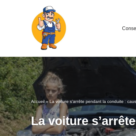
Aller
au
Consei
contenu
Accueil
»
La voiture s’arrête pendant la conduite : caus
La voiture s’arrêt