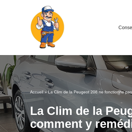
Aller
au
Consei
contenu
Accueil
»
La Clim de la Peugeot 208 ne fonctionne pa
La Clim de la Peu
comment y reméd