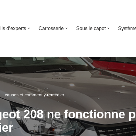
ls d’experts
Carrosserie
Sous le capot
Système
s – causes et comment y remédier
geot 208 ne fonctionne p
ier