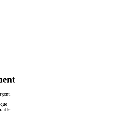
ment
rgent.
 que
out le