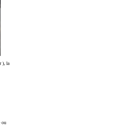
 ), la
e ou