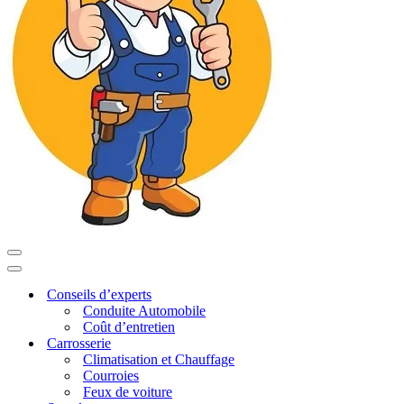
Menu
de
Menu
navigation
de
Conseils d’experts
navigation
Conduite Automobile
Coût d’entretien
Carrosserie
Climatisation et Chauffage
Courroies
Feux de voiture