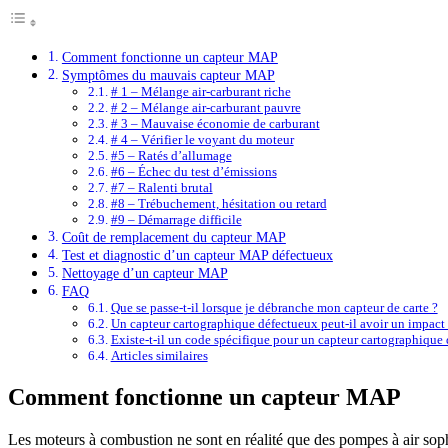
Comment fonctionne un capteur MAP
Symptômes du mauvais capteur MAP
# 1 – Mélange air-carburant riche
# 2 – Mélange air-carburant pauvre
# 3 – Mauvaise économie de carburant
# 4 – Vérifier le voyant du moteur
#5 – Ratés d’allumage
#6 – Échec du test d’émissions
#7 – Ralenti brutal
#8 – Trébuchement, hésitation ou retard
#9 – Démarrage difficile
Coût de remplacement du capteur MAP
Test et diagnostic d’un capteur MAP défectueux
Nettoyage d’un capteur MAP
FAQ
Que se passe-t-il lorsque je débranche mon capteur de carte ?
Un capteur cartographique défectueux peut-il avoir un impact 
Existe-t-il un code spécifique pour un capteur cartographique
Articles similaires
Comment fonctionne un capteur MAP
Les moteurs à combustion ne sont en réalité que des pompes à air so