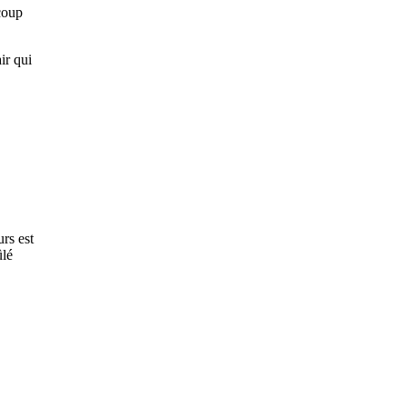
coup
ir qui
rs est
ûlé