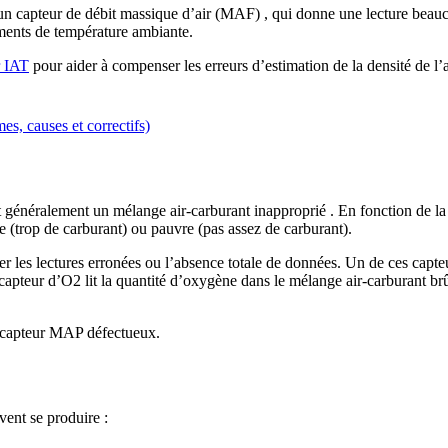
un capteur de débit massique d’air (MAF) , qui donne une lecture beau
gements de température ambiante.
r IAT
pour aider à compenser les erreurs d’estimation de la densité de l’a
s, causes et correctifs)
généralement un mélange air-carburant inapproprié . En fonction de la
he (trop de carburant) ou pauvre (pas assez de carburant).
 les lectures erronées ou l’absence totale de données. Un de ces capteu
apteur d’O2 lit la quantité d’oxygène dans le mélange air-carburant br
n capteur MAP défectueux.
vent se produire :